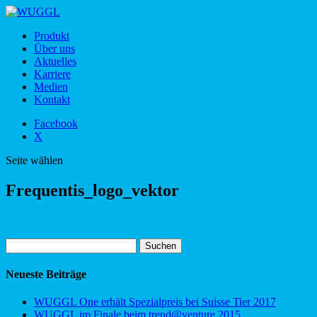
Produkt
Über uns
Aktuelles
Karriere
Medien
Kontakt
Facebook
X
Seite wählen
Frequentis_logo_vektor
Suchen
nach:
Neueste Beiträge
WUGGL One erhält Spezialpreis bei Suisse Tier 2017
WUGGL im Finale beim trend@venture 2015