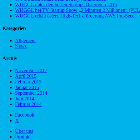
WUGGL unter den besten Startups Österreich 2015
WUGGL bei TV-Startup-Show „2 Minuten 2 Millionen“ (PUL
WUGGL erhält österr. High-Tech-Förderung AWS Pre-Seed
Kategorien
Allgemein
News
Archiv
November 2017
April 2015
Februar 2015
Januar 2015
September 2014
Juni 2014
Februar 2014
Facebook
X
Über uns
Produkt