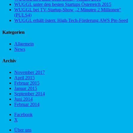
WUGGL unter den besten Startups Österreich 2015
WUGGL bei TV-Startup-Show „2 Minuten 2 Millionen“
(PULS4)
WUGGL erhält österr. High-Tech-Förderung AWS Pre-Seed
Kategorien
Allgemein
News
Archiv
November 2017
April 2015
Februar 2015
Januar 2015
September 2014
Juni 2014
Februar 2014
Facebook
X
Über uns