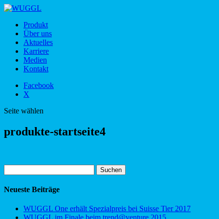
Produkt
Über uns
Aktuelles
Karriere
Medien
Kontakt
Facebook
X
Seite wählen
produkte-startseite4
Suchen
nach:
Neueste Beiträge
WUGGL One erhält Spezialpreis bei Suisse Tier 2017
WUGGL im Finale beim trend@venture 2015