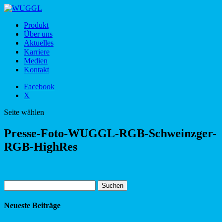
Produkt
Über uns
Aktuelles
Karriere
Medien
Kontakt
Facebook
X
Seite wählen
Presse-Foto-WUGGL-RGB-Schweinzger-
RGB-HighRes
Suchen
nach:
Neueste Beiträge