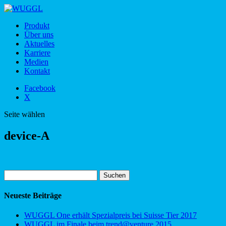
Produkt
Über uns
Aktuelles
Karriere
Medien
Kontakt
Facebook
X
Seite wählen
device-A
Suchen
nach:
Neueste Beiträge
WUGGL One erhält Spezialpreis bei Suisse Tier 2017
WUGGL im Finale beim trend@venture 2015