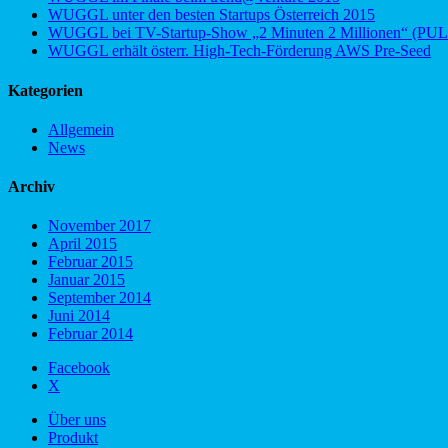
WUGGL unter den besten Startups Österreich 2015
WUGGL bei TV-Startup-Show „2 Minuten 2 Millionen“ (PUL
WUGGL erhält österr. High-Tech-Förderung AWS Pre-Seed
Kategorien
Allgemein
News
Archiv
November 2017
April 2015
Februar 2015
Januar 2015
September 2014
Juni 2014
Februar 2014
Facebook
X
Über uns
Produkt