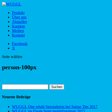
Produkt
Über uns
Aktuelles
Karriere
Medien
Kontakt
Facebook
X
Seite wählen
person-100px
Suchen
nach:
Neueste Beiträge
WUGGL One erhält Spezialpreis bei Suisse Tier 2017
WUGGL im Finale beim trend@venture 2015