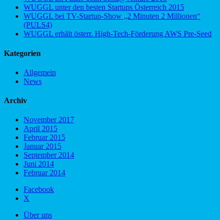
WUGGL unter den besten Startups Österreich 2015
WUGGL bei TV-Startup-Show „2 Minuten 2 Millionen“
(PULS4)
WUGGL erhält österr. High-Tech-Förderung AWS Pre-Seed
Kategorien
Allgemein
News
Archiv
November 2017
April 2015
Februar 2015
Januar 2015
September 2014
Juni 2014
Februar 2014
Facebook
X
Über uns