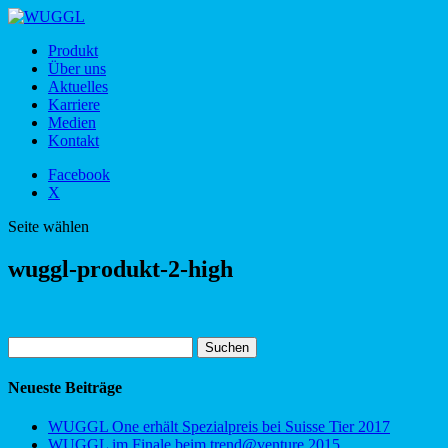
Produkt
Über uns
Aktuelles
Karriere
Medien
Kontakt
Facebook
X
Seite wählen
wuggl-produkt-2-high
Suchen
nach:
Neueste Beiträge
WUGGL One erhält Spezialpreis bei Suisse Tier 2017
WUGGL im Finale beim trend@venture 2015