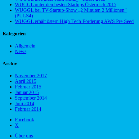
WUGGL unter den besten Startups Österreich 2015
WUGGL bei TV-Startup-Show „2 Minuten 2 Millionen“
(PULS4)
WUGGL erhält österr. High-Tech-Förderung AWS Pre-Seed
Kategorien
Allgemein
News
Archiv
November 2017
April 2015
Februar 2015
Januar 2015
September 2014
Juni 2014
Februar 2014
Facebook
X
Über uns