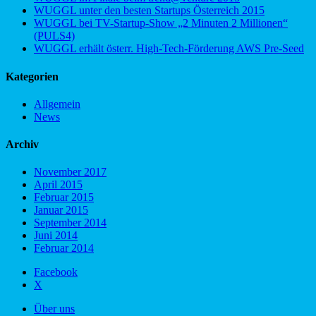
WUGGL unter den besten Startups Österreich 2015
WUGGL bei TV-Startup-Show „2 Minuten 2 Millionen“
(PULS4)
WUGGL erhält österr. High-Tech-Förderung AWS Pre-Seed
Kategorien
Allgemein
News
Archiv
November 2017
April 2015
Februar 2015
Januar 2015
September 2014
Juni 2014
Februar 2014
Facebook
X
Über uns