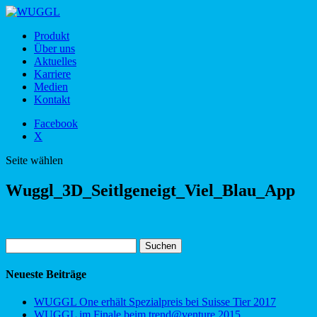
Produkt
Über uns
Aktuelles
Karriere
Medien
Kontakt
Facebook
X
Seite wählen
Wuggl_3D_Seitlgeneigt_Viel_Blau_App
Suchen
nach:
Neueste Beiträge
WUGGL One erhält Spezialpreis bei Suisse Tier 2017
WUGGL im Finale beim trend@venture 2015